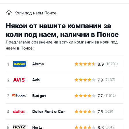
Коли под наем Понсе
Някои от нашите компании за
коли под наем, налични в Понсе
Предлагаме сравнение на всички компании за коли под
наем в Понсе:
Alamo
8.9
(10701)
Н
Avis
7.9
(7437)
Н
Budget
7.7
(11512)
Н
Dollar Rent a Car
7.6
(5291)
Н
Hertz
8.3
(8812)
Н