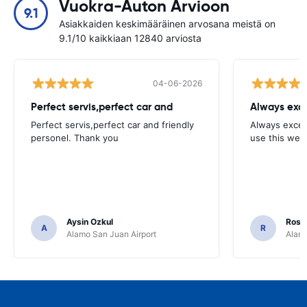
Vuokra-Auton Arvioon
9.1
Asiakkaiden keskimääräinen arvosana meistä on
9.1/10 kaikkiaan 12840 arviosta
04-06-2026
Perfect servis,perfect car and
Always exce
Perfect servis,perfect car and friendly
Always excell
personel. Thank you
use this webs
Aysin Ozkul
Rosar
A
R
Alamo San Juan Airport
Alamo