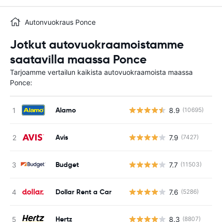
Autonvuokraus Ponce
Jotkut autovuokraamoistamme
saatavilla maassa Ponce
Tarjoamme vertailun kaikista autovuokraamoista maassa
Ponce:
Alamo
8.9
(10695)
Ei
Avis
7.9
(7427)
Ei
Budget
7.7
(11503)
Ei
Dollar Rent a Car
7.6
(5286)
Ei
Hertz
8.3
(8807)
Ei