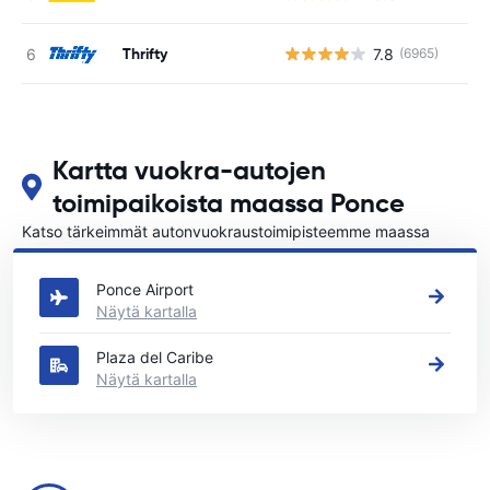
Thrifty
7.8
(6965)
Ei
Kartta vuokra-autojen
toimipaikoista maassa Ponce
Katso tärkeimmät autonvuokraustoimipisteemme maassa
Ponce
Ponce Airport
Näytä kartalla
Plaza del Caribe
Näytä kartalla