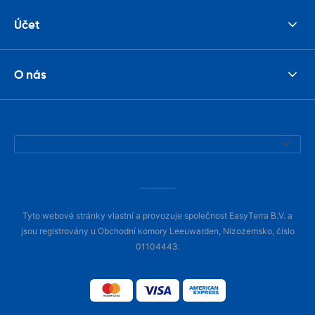
Účet
O nás
Tyto webové stránky vlastní a provozuje společnost EasyTerra B.V. a
jsou registrovány u Obchodní komory Leeuwarden, Nizozemsko, číslo
01104443.