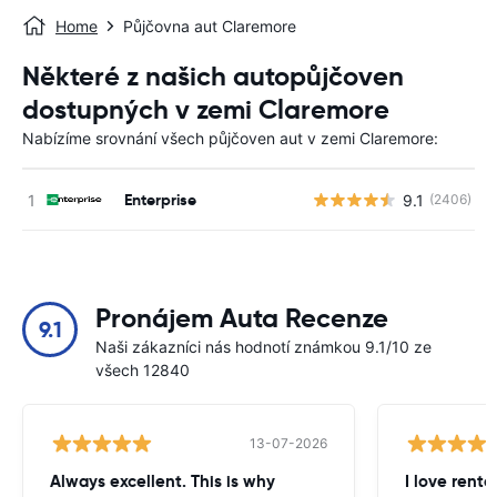
Home
Půjčovna aut Claremore
Některé z našich autopůjčoven
dostupných v zemi Claremore
Nabízíme srovnání všech půjčoven aut v zemi Claremore:
Enterprise
9.1
(2406)
Pronájem Auta Recenze
9.1
Naši zákazníci nás hodnotí známkou 9.1/10 ze
všech 12840
13-07-2026
Always excellent. This is why
I love renta