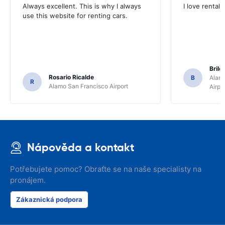
Always excellent. This is why I always
I love rental 
use this website for renting cars.
Brile
Rosario Ricalde
B
Alamo
R
Alamo San Francisco Airport
Airpo
Nápověda a kontakt
Potřebujete pomoc? Obraťte se na naše specialisty na
pronájem.
Zákaznická podpora