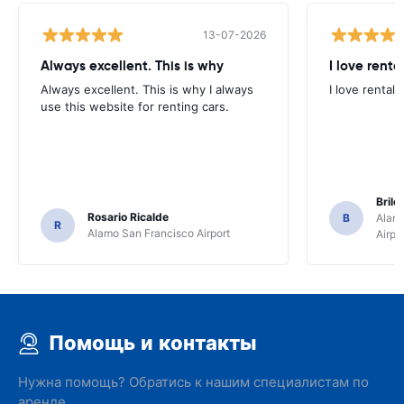
13-07-2026
Always excellent. This is why
I love renta
Always excellent. This is why I always
I love rental 
use this website for renting cars.
Brile
Rosario Ricalde
B
Alamo
R
Alamo San Francisco Airport
Airpo
Помощь и контакты
Нужна помощь? Обратись к нашим специалистам по
аренде.