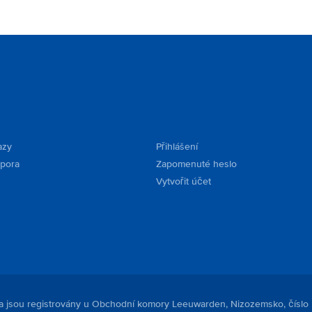
azy
Přihlášení
dpora
Zapomenuté heslo
Vytvořit účet
. a jsou registrovány u Obchodní komory Leeuwarden, Nizozemsko, číslo