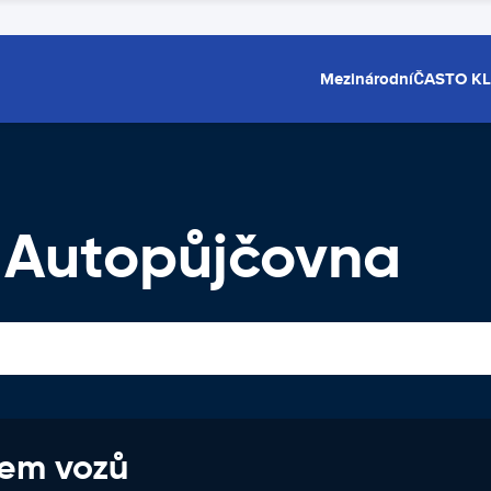
Mezinárodní
ČASTO K
n Autopůjčovna
jem vozů