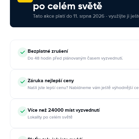
po celém světě
Tato akce platí do 11. srpna 2026 - využijte ji ješ
Bezplatné zrušení
Do 48 hodin před plánovaným časem vyzvednutí.
Záruka nejlepší ceny
Našli jste lepší cenu? Nabídneme vám ještě výhodnější ce
Více než 24000 míst vyzvednutí
Lokality po celém světě