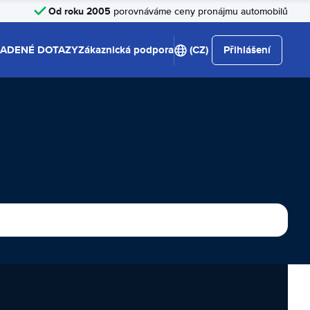
Od roku 2005
porovnáváme ceny pronájmu automobilů
LADENÉ DOTAZY
Zákaznická podpora
(CZ)
Přihlášení