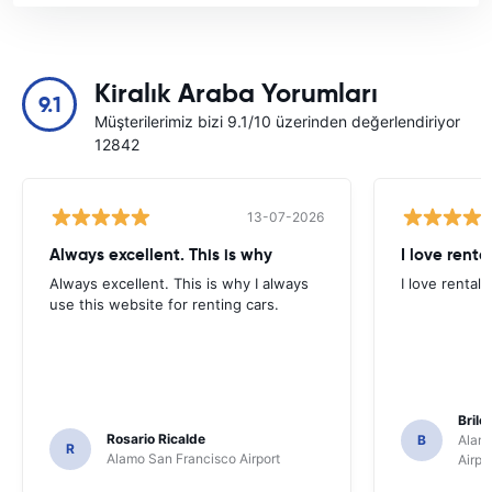
Kiralık Araba Yorumları
9.1
Müşterilerimiz bizi 9.1/10 üzerinden değerlendiriyor
12842
13-07-2026
Always excellent. This is why
I love renta
Always excellent. This is why I always
I love rental 
use this website for renting cars.
Brile
Rosario Ricalde
B
Alamo
R
Alamo San Francisco Airport
Airpo