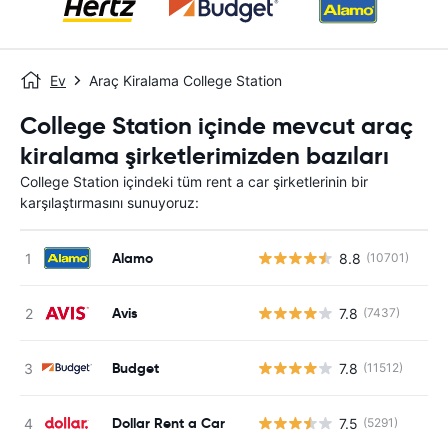
Ev
Araç Kiralama College Station
College Station içinde mevcut araç
kiralama şirketlerimizden bazıları
College Station içindeki tüm rent a car şirketlerinin bir
karşılaştırmasını sunuyoruz:
Alamo
8.8
(10701)
Avis
7.8
(7437)
Budget
7.8
(11512)
Dollar Rent a Car
7.5
(5291)