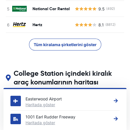
National Car Rental
9.5
(492)
Hertz
8.1
(8812)
Tüm kiralama şirketlerini göster
College Station içindeki kiralık
araç konumlarının haritası
College Station içindeki başlıca araç kiralama yerlerimizi görün
Easterwood Airport
Haritada göster
1001 Earl Rudder Freeway
Haritada göster