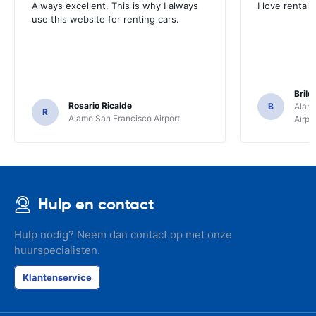
Always excellent. This is why I always
I love rental 
use this website for renting cars.
Brile
Rosario Ricalde
B
Alamo
R
Alamo San Francisco Airport
Airpo
Hulp en contact
Hulp nodig? Neem dan contact op met onze
huurspecialisten.
Klantenservice