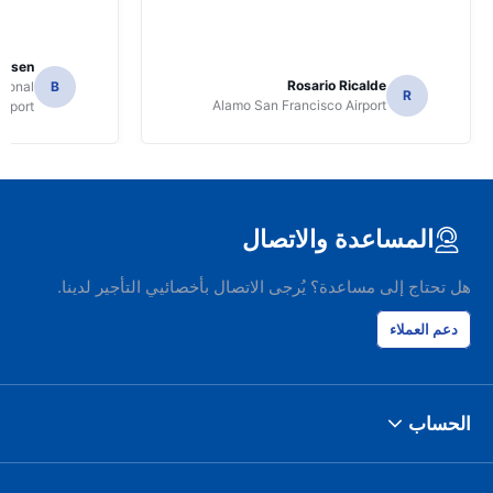
Jansen
Rosario Ricalde
tional
B
R
Alamo San Francisco Airport
irport
المساعدة والاتصال
هل تحتاج إلى مساعدة؟ يُرجى الاتصال بأخصائيي التأجير لدينا.
دعم العملاء
الحساب