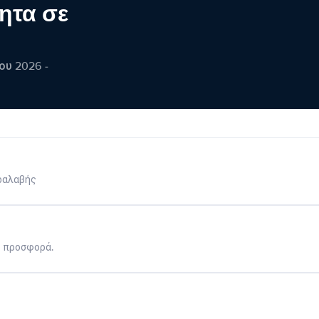
ητα σε
ου 2026 -
ραλαβής
η προσφορά.