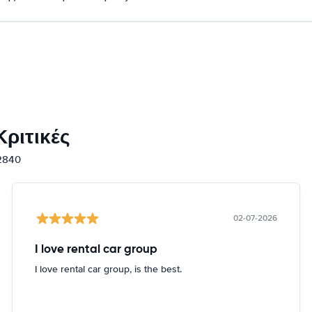
ριτικές
12840
02-07-2026
I love rental car group
I love rental car group, is the best.