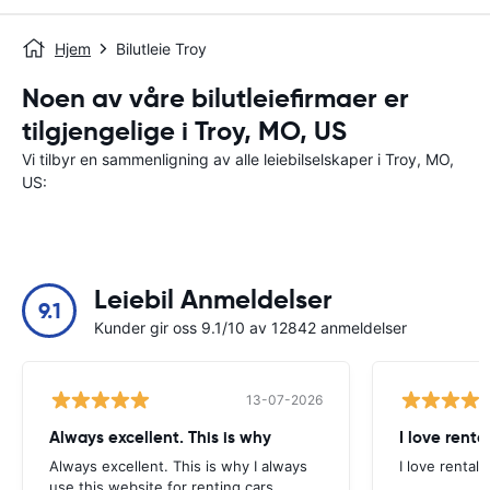
Hjem
Bilutleie Troy
Noen av våre bilutleiefirmaer er
tilgjengelige i Troy, MO, US
Vi tilbyr en sammenligning av alle leiebilselskaper i Troy, MO,
US:
Leiebil Anmeldelser
9.1
Kunder gir oss 9.1/10 av 12842 anmeldelser
13-07-2026
Always excellent. This is why
I love renta
Always excellent. This is why I always
I love rental 
use this website for renting cars.