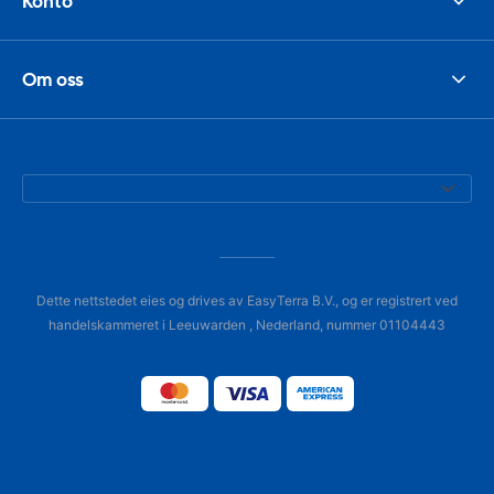
Konto
Om oss
Dette nettstedet eies og drives av EasyTerra B.V., og er registrert ved
handelskammeret i Leeuwarden , Nederland, nummer 01104443