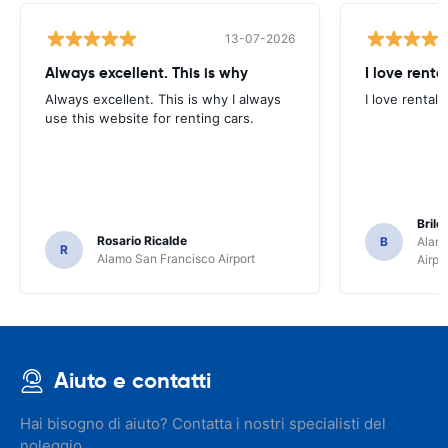
13-07-2026
Always excellent. This is why
I love renta
Always excellent. This is why I always
I love rental 
use this website for renting cars.
Brile
Rosario Ricalde
B
Alamo
R
Alamo San Francisco Airport
Airpo
Aiuto e contatti
Hai bisogno di aiuto? Contatta i nostri specialisti del
noleggio.