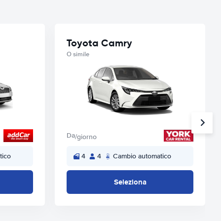
Toyota Camry
O simile
Da
/giorno
tico
4
4
Cambio automatico
Seleziona