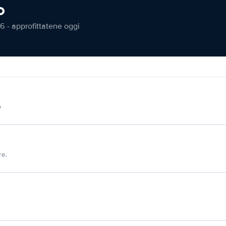
o
6 - approfittatene oggi
o
re.