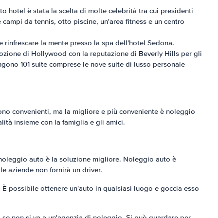
 hotel è stata la scelta di molte celebrità tra cui presidenti
 campi da tennis, otto piscine, un'area fitness e un centro
i e rinfrescare la mente presso la spa dell'hotel Sedona.
ozione di Hollywood con la reputazione di Beverly Hills per gli
ngono 101 suite comprese le nove suite di lusso personale
 sono convenienti, ma la migliore e più conveniente è noleggio
tà insieme con la famiglia e gli amici.
, noleggio auto è la soluzione migliore. Noleggio auto è
le aziende non fornirà un driver.
. È possibile ottenere un'auto in qualsiasi luogo e goccia esso
 se non si va a un'agenzia di noleggio. Si può guardare per