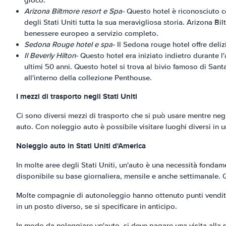
gioco.
Arizona Biltmore resort e Spa-
Questo hotel è riconosciuto com
degli Stati Uniti tutta la sua meravigliosa storia. Arizona Bi
benessere europeo a servizio completo.
Sedona Rouge hotel e spa-
Il Sedona rouge hotel offre delizi
Il Beverly Hilton-
Questo hotel era iniziato indietro durante l
ultimi 50 anni. Questo hotel si trova al bivio famoso di Sa
all'interno della collezione Penthouse.
I mezzi di trasporto negli Stati Uniti
Ci sono diversi mezzi di trasporto che si può usare mentre negli
auto. Con noleggio auto è possibile visitare luoghi diversi in 
Noleggio auto in Stati Uniti d'America
In molte aree degli Stati Uniti, un'auto è una necessità fondam
disponibile su base giornaliera, mensile e anche settimanale. Q
Molte compagnie di autonoleggio hanno ottenuto punti vendita neg
in un posto diverso, se si specificare in anticipo.
In modo da noleggiare un'auto, si deve pagare una visita alla 