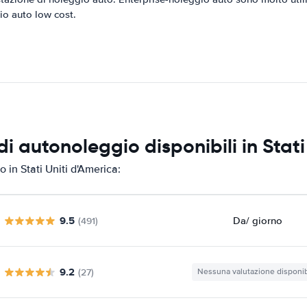
gio auto low cost.
i autonoleggio disponibili in Stati
 in Stati Uniti d'America:
9.5
Da
/ giorno
(491)
9.2
(27)
Nessuna valutazione disponib