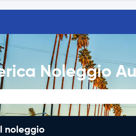
merica Noleggio A
l noleggio