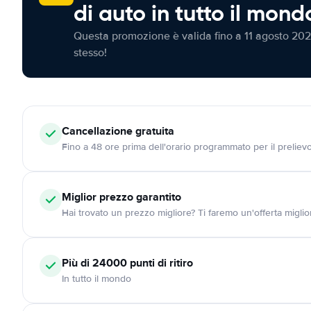
di auto in tutto il mond
Questa promozione è valida fino a 11 agosto 202
stesso!
Cancellazione
gratuita
Fino a 48 ore prima dell'orario programmato per il preliev
Miglior prezzo garantito
Hai trovato un prezzo migliore? Ti faremo un'offerta miglio
Più di 24000
punti di ritiro
In tutto il mondo