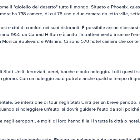
e il "gioiello del deserto" tutto il mondo. Situato a Phoenix, questo
ltmore ha 738 camere, di cui 78 uno e due camere da letto ville, sette
osi e cibi di comfort nei suoi ristoranti. È possibile anche rilassars
'anno 1955 da Conrad Hilton e è unito l'intrattenimento insieme l'em
nta Monica Boulevard e Wilshire. Ci sono 570 hotel camera che conte
 Stati Uniti; ferroviari, aerei, barche e auto noleggio. Tutti questi
un giorno. Con un noleggio auto potrete anche qualche tempo di quali
entale. Se intenzione di tour negli Stati Uniti per un breve periodo
uando si noleggiare un'auto, si dovrà guidare l'auto da soli poiché 
li aeroporti, e molti di loro hanno filiali in tutta la città o hotel
stazione di noleggio auto. Enterprise-noleggio auto sono molto utili