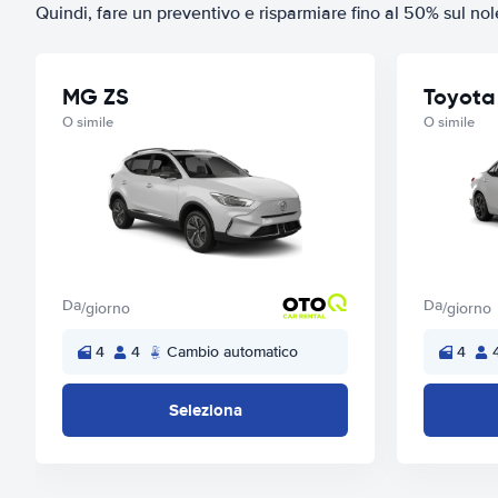
Quindi, fare un preventivo e risparmiare fino al 50% sul nol
MG ZS
Toyota
O simile
O simile
Da
Da
/giorno
/giorno
4
4
Cambio automatico
4
Seleziona