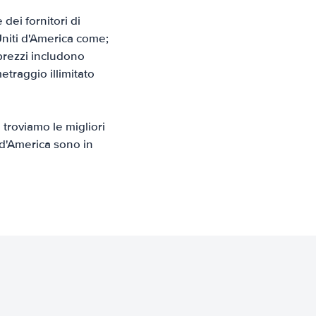
dei fornitori di
Uniti d'America come;
 prezzi includono
traggio illimitato
 troviamo le migliori
i d'America sono in