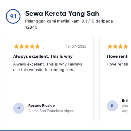
Sewa Kereta Yang Sah
9.1
Pelanggan kami menilai kami 9.1 /10 daripada
12840
13-07-2026
Always excellent. This is why
I love renta
Always excellent. This is why I always
I love rental 
use this website for renting cars.
Brile
Rosario Ricalde
B
Alamo
R
Alamo San Francisco Airport
Airpo