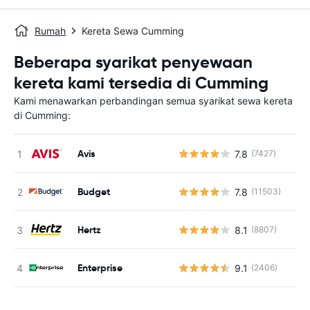
Rumah
Kereta Sewa Cumming
Beberapa syarikat penyewaan
kereta kami tersedia di Cumming
Kami menawarkan perbandingan semua syarikat sewa kereta
di Cumming:
Avis
7.8
(7427)
T
Budget
7.8
(11503)
T
Hertz
8.1
(8807)
T
Enterprise
9.1
(2406)
T