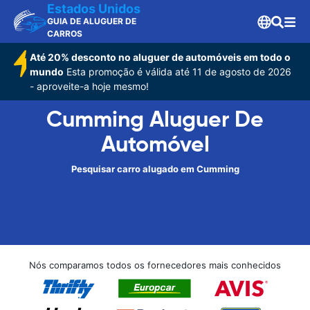
Estados Unidos
GUIA DE ALUGUER DE
CARROS
Até 20% desconto no aluguer de automóveis em todo o
mundo
Esta promoção é válida até 11 de agosto de 2026
- aproveite-a hoje mesmo!
Cumming Aluguer De
Automóvel
Pesquisar carro alugado em Cumming
Nós comparamos todos os fornecedores mais conhecidos