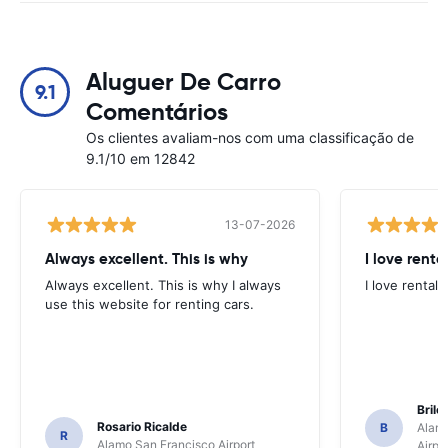
Aluguer De Carro
9.1
Comentários
Os clientes avaliam-nos com uma classificação de
9.1/10 em 12842
13-07-2026
Always excellent. This is why
I love renta
Always excellent. This is why I always
I love rental 
use this website for renting cars.
Brile
Rosario Ricalde
B
Alamo
R
Alamo San Francisco Airport
Airpo