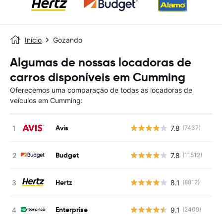
Início
Gozando
Algumas de nossas locadoras de
carros disponíveis em Cumming
Oferecemos uma comparação de todas as locadoras de
veículos em Cumming:
Avis
7.8
(7437)
N
Budget
7.8
(11512)
N
Hertz
8.1
(8812)
N
Enterprise
9.1
(2409)
N