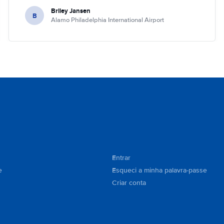
Briley Jansen
B
Alamo Philadelphia International Airport
Entrar
e
Esqueci a minha palavra-passe
Criar conta