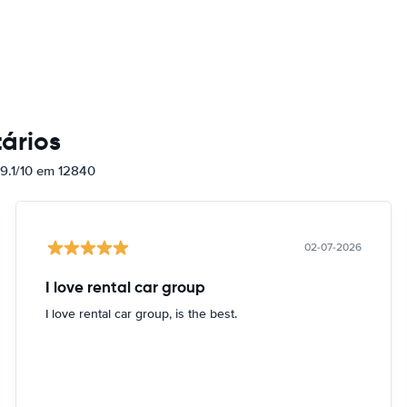
ários
 9.1/10 em 12840
02-07-2026
I love rental car group
I love rental car group, is the best.