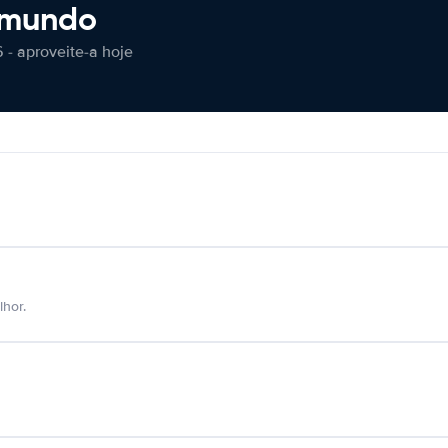
 mundo
 - aproveite-a hoje
hor.