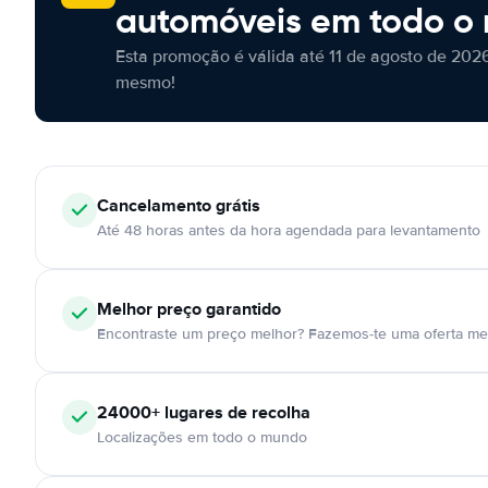
automóveis em todo o
Esta promoção é válida até 11 de agosto de 2026
mesmo!
Cancelamento
grátis
Até 48 horas antes da hora agendada para levantamento
Melhor preço garantido
Encontraste um preço melhor? Fazemos-te uma oferta mel
24000+
lugares de recolha
Localizações em todo o mundo