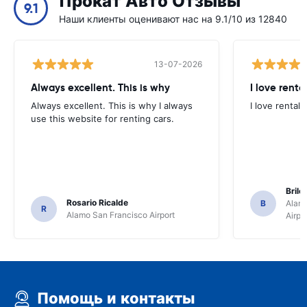
Прокат Авто Отзывы
9.1
Наши клиенты оценивают нас на 9.1/10 из 12840
13-07-2026
Always excellent. This is why
I love renta
Always excellent. This is why I always
I love rental 
use this website for renting cars.
Brile
Rosario Ricalde
B
Alamo
R
Alamo San Francisco Airport
Airpo
Помощь и контакты