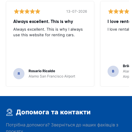
13-07-2026
Always excellent. This is why
I love renta
Always excellent. This is why I always
I love rental 
use this website for renting cars.
Brile
Rosario Ricalde
B
Alamo
R
Alamo San Francisco Airport
Airpo
Допомога та контакти
Потрібна допомога? Зверніться до наших фахівців з
прокату.