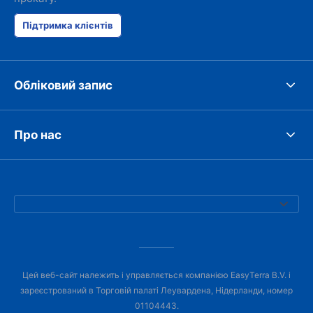
Підтримка клієнтів
Обліковий запис
Про нас
Цей веб-сайт належить і управляється компанією EasyTerra B.V. і
зареєстрований в Торговій палаті Леувардена, Нідерланди, номер
01104443.