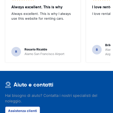
Always excellent. This is why
I love renta
Always excellent. This is why I always
I love rental 
use this website for renting cars.
Brile
Rosario Ricalde
B
Alamo
R
Alamo San Francisco Airport
Airpo
Aiuto e contatti
Hai bisogno di aiuto? Contatta i nostri specialisti del
noleggio.
Assistenza clienti