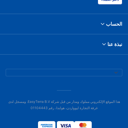
الحساب
نبذة عنا
هذا الموقع الإلكتروني مملوك ومدار من قبل شركة EasyTerra B.V. ومسجل لدى
غرفة التجارة ليوواردن، هولندا، رقم 01104443