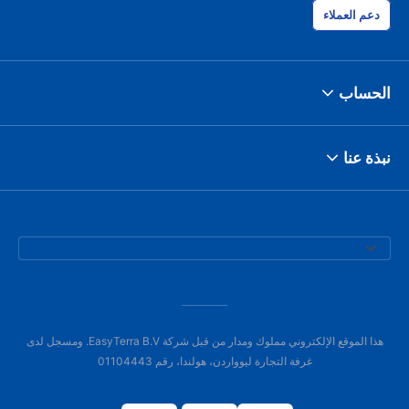
دعم العملاء
الحساب
نبذة عنا
هذا الموقع الإلكتروني مملوك ومدار من قبل شركة EasyTerra B.V. ومسجل لدى
غرفة التجارة ليوواردن، هولندا، رقم 01104443