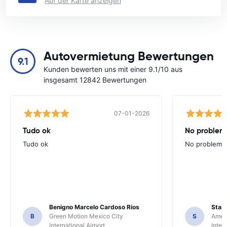
Auf der Karte anzeigen
Autovermietung Bewertungen
9.1
Kunden bewerten uns mit einer 9.1/10 aus
insgesamt 12842 Bewertungen
07-01-2026
Tudo ok
No problems
Tudo ok
No problems ,
Benigno Marcelo Cardoso Rios
Stani
B
Green Motion Mexico City
S
Ameri
International Airport
Inter