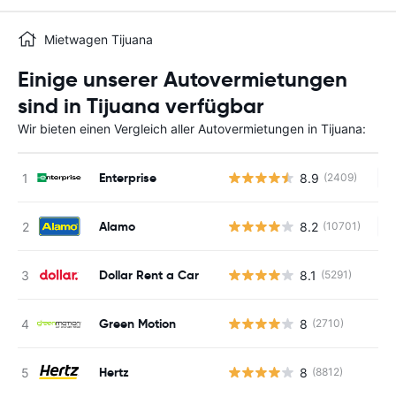
Mietwagen Tijuana
Einige unserer Autovermietungen
sind in Tijuana verfügbar
Wir bieten einen Vergleich aller Autovermietungen in Tijuana:
Enterprise
8.9
(2409)
Ke
Alamo
8.2
(10701)
Ke
Dollar Rent a Car
8.1
(5291)
Green Motion
8
(2710)
Hertz
8
(8812)