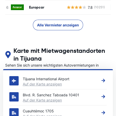
Europcar
7.8
(10251)
Ke
Alle Vermieter anzeigen
Karte mit Mietwagenstandorten
in Tijuana
Sehen Sie sich unsere wichtigsten Autovermietungen in
Tijuana an
Tijuana International Airport
Auf der Karte anzeigen
Blvd. R. Sanchez Taboada 10401
Auf der Karte anzeigen
Cuauhtémoc 1705