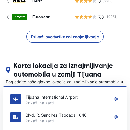
Hertz
8
(8812)
Europcar
7.8
(10251)
Ne
Prikaži sve tvrtke za iznajmljivanje
Karta lokacija za iznajmljivanje
automobila u zemlji Tijuana
Pogledajte naše glavne lokacije za iznajmljivanje automobila u
Tijuana
Tijuana International Airport
Prikaži na karti
Blvd. R. Sanchez Taboada 10401
Prikaži na karti