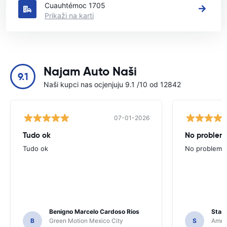
Cuauhtémoc 1705
Prikaži na karti
Najam Auto Naši
9.1
Naši kupci nas ocjenjuju 9.1 /10 od 12842
07-01-2026
Tudo ok
No problems
Tudo ok
No problems ,
Benigno Marcelo Cardoso Rios
Stani
B
Green Motion Mexico City
S
Ameri