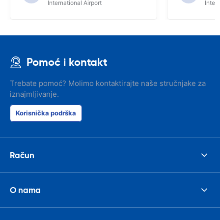
International Airport
Inter
Pomoć i kontakt
Trebate pomoć? Molimo kontaktirajte naše stručnjake za
iznajmljivanje.
Korisnička podrška
Račun
O nama