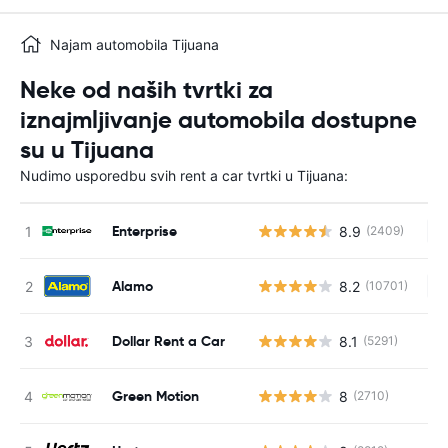
Najam automobila Tijuana
Neke od naših tvrtki za
iznajmljivanje automobila dostupne
su u Tijuana
Nudimo usporedbu svih rent a car tvrtki u Tijuana:
Enterprise
8.9
(2409)
Ne
Alamo
8.2
(10701)
Ne
Dollar Rent a Car
8.1
(5291)
Green Motion
8
(2710)