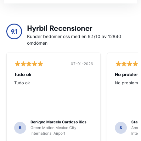
Hyrbil Recensioner
9.1
Kunder bedömer oss med en 9.1/10 av 12840
omdömen
07-01-2026
Tudo ok
No problems
Tudo ok
No problems ,
Benigno Marcelo Cardoso Rios
Stani
B
Green Motion Mexico City
S
Ameri
International Airport
Inter