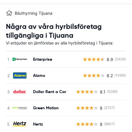
Biluthyrning Tijuana
Några av våra hyrbilsföretag
tillgängliga i Tijuana
Vi erbjuder en jämförelse av alla hyrbilsföretag i Tijuana:
Enterprise
8.9
(2406)
Alamo
8.2
(10695)
Dollar Rent a Car
8.1
(5286)
Green Motion
8
(2707)
Hertz
8
(8807)